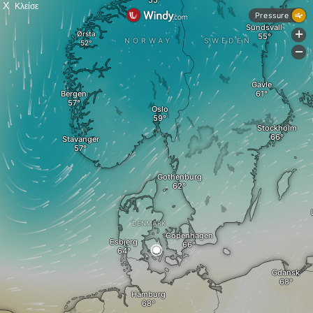
X
Κλείσε