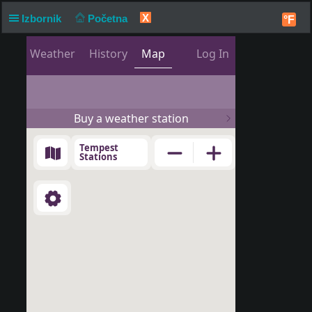
X
Izbornik
Početna
°F