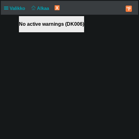
X
Valikko
Alkaa
°F
No active warnings (DK006)