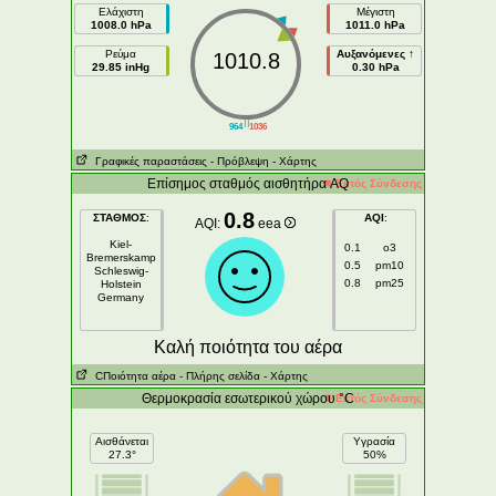
Ελάχιστη
Μέγιστη
1008.0 hPa
1011.0 hPa
Ρεύμα
Αυξανόμενες ↑
1010.8
29.85 inHg
0.30 hPa
||
964
1036
Γραφικές παραστάσεις
- Πρόβλεψη
- Χάρτης
Επίσημος σταθμός αισθητήρα AQ
Εκτός Σύνδεσης
0.8
ΣΤΑΘΜΟΣ
:
AQI
:
AQI:
eea
Kiel-
0.1
o3
Bremerskamp
0.5
pm10
Schleswig-
0.8
pm25
Holstein
Germany
Kαλή ποιότητα του αέρα
CΠοιότητα αέρα
- Πλήρης σελίδα
- Χάρτης
Θερμοκρασία εσωτερικού χώρου °C
Εκτός Σύνδεσης
Αισθάνεται
Υγρασία
27.3°
50%