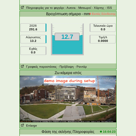
Πληροφορίες για το φεγγάρι
- Αυrora
- Μετεωροί
- Χάρτης
- ISS
Βροχόπτωση σήμερα - mm
Εκτός Σύνδεσης
2026
Τελευταία ώρα
291.6
0.0
12.7
Αύγουστος
Τιμή/λ
13.2
0.0000
Εχθές
0.0
Γραφικές παραστάσεις
- Πρόβλεψη
- Ραντάρ
Ζω κάμερα ιστός
Enlarge
Φάση της σελήνης Πληροφορίες
16:04:23