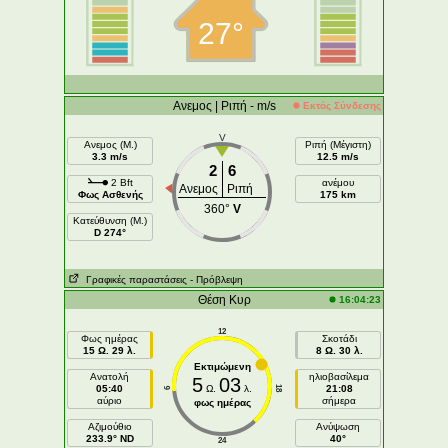
27°
Ανεμος | Ριπή - m/s
Εκτός Σύνδεσης
V
Ανεμος (Μ.)
Ριπή (Μέγιστη)
3.3 m/s
12.5 m/s
2
6
2 Bft
ανέμου
Ανεμος
Ριπή
Φως Ασθενής
175 km
360°
V
Κατεύθυνση (Μ.)
D 274°
Γραφικές παραστάσεις
- Πρόβλεψη
Θέση Κυρ
16:04:23
12
Φως ημέρας
Σκοτάδι
15 Ω. 29 λ.
8 Ω. 30 λ.
Εκτιμώμενη
Ανατολή
ηλιοβασίλεμα
5
03
05:40
Ω.
λ.
21:08
18
6
αύριο
σήμερα
φως ημέρας
Aζιμούθιο
Ανύψωση
233.9° ND
40°
24