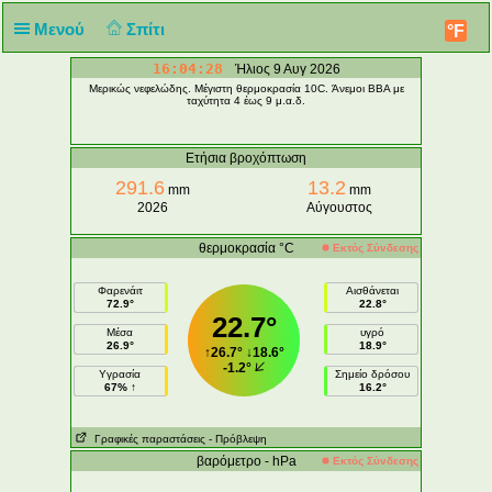
Μενού
Σπίτι
°F
16:04:28
Ήλιος 9 Αυγ 2026
Μερικώς νεφελώδης. Μέγιστη θερμοκρασία 10C. Άνεμοι ΒΒΑ με
ταχύτητα 4 έως 9 μ.α.δ.
Ετήσια βροχόπτωση
291.6
13.2
mm
mm
2026
Αύγουστος
θερμοκρασία °C
Εκτός Σύνδεσης
Φαρενάιτ
Αισθάνεται
72.9°
22.8°
22.7°
Μέσα
υγρό
26.9°
18.9°
↑
26.7°
↓
18.6°
-1.2°
Υγρασία
Σημείο δρόσου
67% ↑
16.2°
Γραφικές παραστάσεις
- Πρόβλεψη
βαρόμετρο - hPa
Εκτός Σύνδεσης