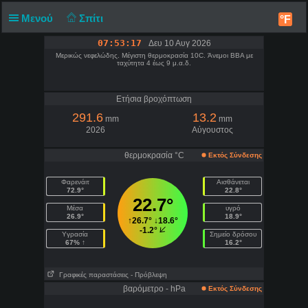
Μενού
Σπίτι
°F
07:53:17
Δευ 10 Αυγ 2026
Μερικώς νεφελώδης. Μέγιστη θερμοκρασία 10C. Άνεμοι ΒΒΑ με
ταχύτητα 4 έως 9 μ.α.δ.
Ετήσια βροχόπτωση
291.6
13.2
mm
mm
2026
Αύγουστος
θερμοκρασία °C
Εκτός Σύνδεσης
Φαρενάιτ
Αισθάνεται
72.9°
22.8°
22.7°
Μέσα
υγρό
26.9°
18.9°
↑
26.7°
↓
18.6°
-1.2°
Υγρασία
Σημείο δρόσου
67% ↑
16.2°
Γραφικές παραστάσεις
- Πρόβλεψη
βαρόμετρο - hPa
Εκτός Σύνδεσης