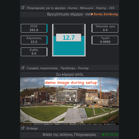
Πληροφορίες για το φεγγάρι
- Αυrora
- Μετεωροί
- Χάρτης
- ISS
Βροχόπτωση σήμερα - mm
Εκτός Σύνδεσης
2026
Τελευταία ώρα
291.6
0.0
12.7
Αύγουστος
Τιμή/λ
13.2
0.0000
Εχθές
0.0
Γραφικές παραστάσεις
- Πρόβλεψη
- Ραντάρ
Ζω κάμερα ιστός
Enlarge
Φάση της σελήνης Πληροφορίες
07:53:10