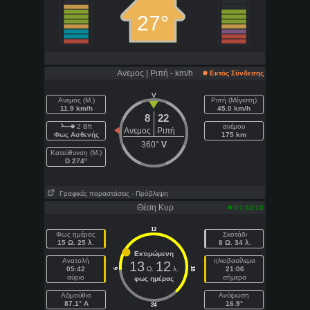
27°
Ανεμος | Ριπή - km/h
Εκτός Σύνδεσης
V
Ανεμος (Μ.)
Ριπή (Μέγιστη)
11.9 km/h
45.0 km/h
8
22
2 Bft
ανέμου
Ανεμος
Ριπή
Φως Ασθενής
175 km
360°
V
Κατεύθυνση (Μ.)
D 274°
Γραφικές παραστάσεις
- Πρόβλεψη
Θέση Κυρ
07:53:10
12
Φως ημέρας
Σκοτάδι
15 Ω. 25 λ.
8 Ω. 34 λ.
Εκτιμώμενη
Ανατολή
ηλιοβασίλεμα
13
12
05:42
Ω.
λ.
21:06
18
6
αύριο
σήμερα
φως ημέρας
Aζιμούθιο
Ανύψωση
87.1° A
16.9°
24