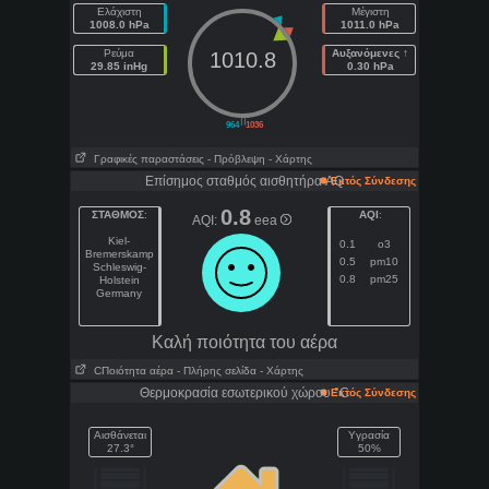
Ελάχιστη
Μέγιστη
1008.0 hPa
1011.0 hPa
Ρεύμα
Αυξανόμενες ↑
1010.8
29.85 inHg
0.30 hPa
||
964
1036
Γραφικές παραστάσεις
- Πρόβλεψη
- Χάρτης
Επίσημος σταθμός αισθητήρα AQ
Εκτός Σύνδεσης
0.8
ΣΤΑΘΜΟΣ
:
AQI
:
AQI:
eea
Kiel-
0.1
o3
Bremerskamp
0.5
pm10
Schleswig-
0.8
pm25
Holstein
Germany
Kαλή ποιότητα του αέρα
CΠοιότητα αέρα
- Πλήρης σελίδα
- Χάρτης
Θερμοκρασία εσωτερικού χώρου °C
Εκτός Σύνδεσης
Αισθάνεται
Υγρασία
27.3°
50%