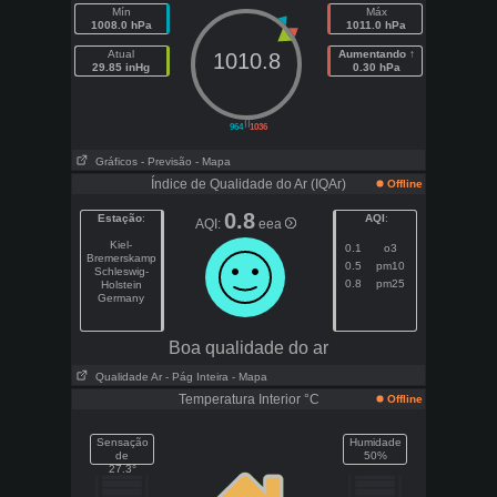
Mín
Máx
1008.0 hPa
1011.0 hPa
Atual
Aumentando ↑
1010.8
29.85 inHg
0.30 hPa
||
964
1036
Gráficos
- Previsão
- Mapa
Índice de Qualidade do Ar (IQAr)
Offline
0.8
Estação
:
AQI
:
AQI:
eea
Kiel-
0.1
o3
Bremerskamp
0.5
pm10
Schleswig-
0.8
pm25
Holstein
Germany
Boa qualidade do ar
Qualidade Ar
- Pág Inteira
- Mapa
Temperatura Interior °C
Offline
Sensação
Humidade
de
50%
27.3°