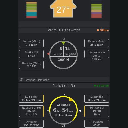
27°
Vento | Rajada - mph
Offline
N
Vento (Méd )
Rajada (Máx)
7.4 mph
28.0 mph
5
14
2 Bft
Distância do
Vento
Rajada
Brisa
vento
109 mi
360°
N
Direção (Méd )
O 274°
Gráficos
- Previsão
Posição do Sol
14:15:46
12
Luz solar
Escuridão
15 hrs 33 min
8 hrs 26 min
Estimado
Nascer do Sol
Pôr do Sol
6
54
05:38
hrs
min
21:10
18
6
Amanhã
Hoje
De Luz Solar
Azimute
Elevação
199.2° SSO
49.6°
24