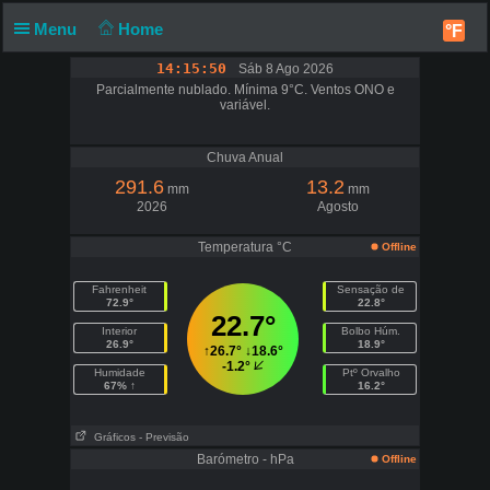
Menu
Home
°F
14:15:51
Sáb 8 Ago 2026
Parcialmente nublado. Mínima 9°C. Ventos ONO e
variável.
Chuva Anual
291.6
13.2
mm
mm
2026
Agosto
Temperatura °C
Offline
Fahrenheit
Sensação de
72.9°
22.8°
22.7°
Interior
Bolbo Húm.
26.9°
18.9°
↑
26.7°
↓
18.6°
-1.2°
Humidade
Ptº Orvalho
67% ↑
16.2°
Gráficos
- Previsão
Barómetro - hPa
Offline