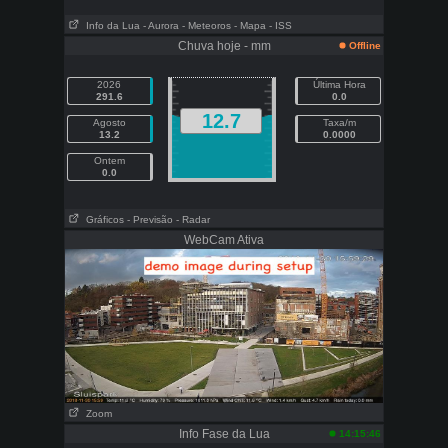
Info da Lua
- Aurora
- Meteoros
- Mapa
- ISS
Chuva hoje - mm
Offline
2026
Última Hora
291.6
0.0
12.7
Agosto
Taxa/m
13.2
0.0000
Ontem
0.0
Gráficos
- Previsão
- Radar
WebCam Ativa
Zoom
Info Fase da Lua
14:15:46