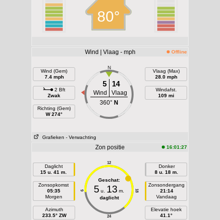
80°
Wind | Vlaag - mph
Offline
N
Wind (Gem)
Vlaag (Max)
7.4 mph
28.0 mph
5
14
2 Bft
Windafst.
Wind
Vlaag
Zwak
109 mi
360°
N
Richting (Gem)
W 274°
Grafieken
- Verwachting
Zon positie
16:01:27
12
Daglicht
Donker
15 u. 41 m.
8 u. 18 m.
Geschat:
Zonsopkomst
Zonsondergang
5
13
05:35
u.
m.
21:14
18
6
Morgen
Vandaag
daglicht
Azimuth
Elevatie hoek
233.5° ZW
41.1°
24