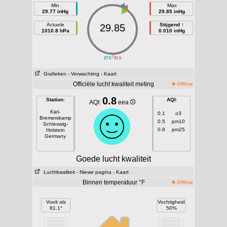
Min
Max
29.77 inHg
29.85 inHg
Actuele
Stijgend ↑
29.85
1010.8 hPa
0.010 inHg
||
27.5
31.5
Grafieken
- Verwachting
- Kaart
Officiële lucht kwaliteit meting
Offline
0.8
Station
:
AQI
:
AQI:
eea
Kiel-
0.1
o3
Bremerskamp
0.5
pm10
Schleswig-
0.8
pm25
Holstein
Germany
Goede lucht kwaliteit
Luchtkwaliteit
- Niewe pagina
- Kaart
Binnen temperatuur °F
Offline
Voelt als
Vochtigheid
81.1°
50%