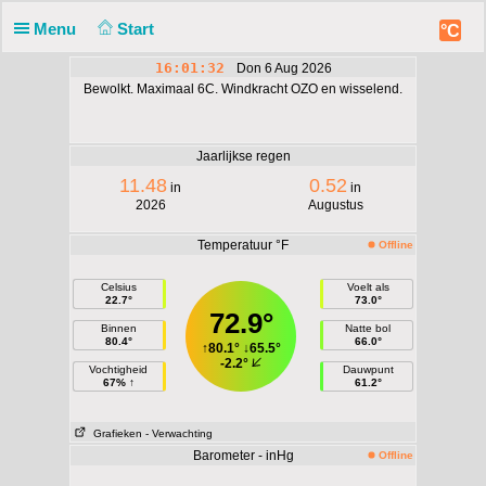
Menu
Start
°C
16:01:33
Don 6 Aug 2026
Bewolkt. Maximaal 6C. Windkracht OZO en wisselend.
Jaarlijkse regen
11.48
0.52
in
in
2026
Augustus
Temperatuur °F
Offline
Celsius
Voelt als
22.7°
73.0°
72.9°
Binnen
Natte bol
80.4°
66.0°
↑
80.1°
↓
65.5°
-2.2°
Vochtigheid
Dauwpunt
67% ↑
61.2°
Grafieken
- Verwachting
Barometer - inHg
Offline