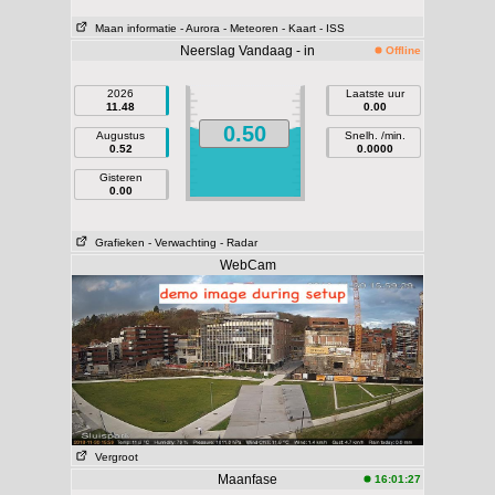
Maan informatie
- Aurora
- Meteoren
- Kaart
- ISS
Neerslag Vandaag - in
Offline
2026
Laatste uur
11.48
0.00
0.50
Augustus
Snelh. /min.
0.52
0.0000
Gisteren
0.00
Grafieken
- Verwachting
- Radar
WebCam
Vergroot
Maanfase
16:01:27