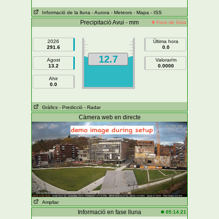
Informació de la lluna
- Aurora
- Meteors
- Mapa
- ISS
Precipitació Avui - mm
Fora de línia
2026
Última hora
291.6
0.0
12.7
Agost
Valorar/m
13.2
0.0000
Ahir
0.0
Gràfics
- Predicció
- Radar
Càmera web en directe
Ampliar
Informació en fase lluna
05:14:21