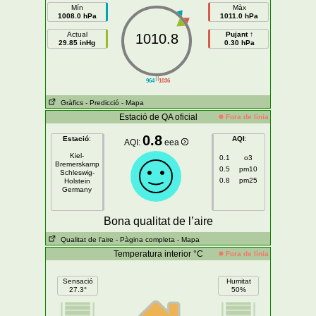
Mín
Màx
1008.0 hPa
1011.0 hPa
Actual
Pujant ↑
1010.8
29.85 inHg
0.30 hPa
||
964
1036
Gràfics
- Predicció
- Mapa
Estació de QA oficial
Fora de línia
0.8
Estació
:
AQI
:
AQI:
eea
Kiel-
0.1
o3
Bremerskamp
0.5
pm10
Schleswig-
0.8
pm25
Holstein
Germany
Bona qualitat de l’aire
Qualitat de l'aire
- Pàgina completa
- Mapa
Temperatura interior °C
Fora de línia
Sensació
Humitat
27.3°
50%