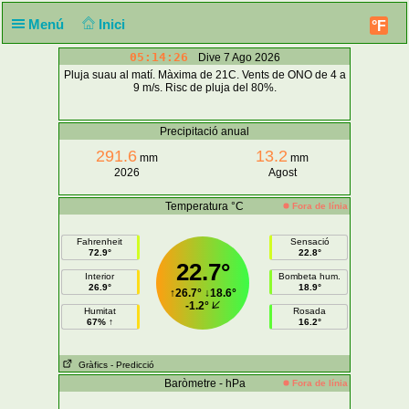
Menú
Inici
°F
05:14:26
Dive 7 Ago 2026
Pluja suau al matí. Màxima de 21C. Vents de ONO de 4 a
9 m/s. Risc de pluja del 80%.
Precipitació anual
291.6
13.2
mm
mm
2026
Agost
Temperatura °C
Fora de línia
Fahrenheit
Sensació
72.9°
22.8°
22.7°
Interior
Bombeta hum.
26.9°
18.9°
↑
26.7°
↓
18.6°
-1.2°
Humitat
Rosada
67% ↑
16.2°
Gràfics
- Predicció
Baròmetre - hPa
Fora de línia