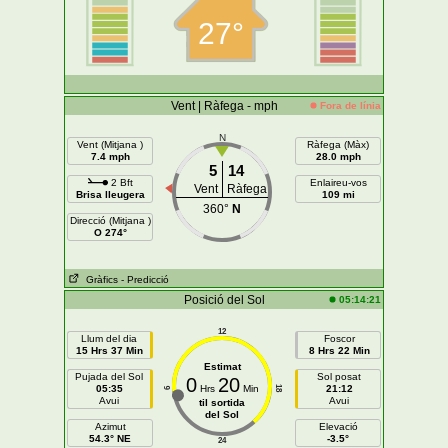
27°
Vent | Ràfega - mph
Fora de línia
N
Vent (Mitjana )
Ràfega (Màx)
7.4 mph
28.0 mph
5
14
2 Bft
Enlaireu-vos
Vent
Ràfega
Brisa lleugera
109 mi
360°
N
Direcció (Mitjana )
O 274°
Gràfics
- Predicció
Posició del Sol
05:14:21
12
Llum del dia
Foscor
15 Hrs 37 Min
8 Hrs 22 Min
Estimat
Pujada del Sol
Sol posat
0
20
05:35
Hrs
Min
21:12
18
6
Avui
Avui
til sortida
del Sol
Azimut
Elevació
54.3° NE
-3.5°
24