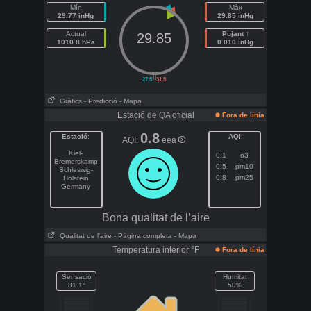
Mín
Màx
29.77 inHg
29.85 inHg
Actual
Pujant ↑
29.85
1010.8 hPa
0.010 inHg
||
27.5
31.5
Gràfics
- Predicció
- Mapa
Estació de QA oficial
Fora de línia
0.8
Estació
:
AQI
:
AQI:
eea
Kiel-
0.1
o3
Bremerskamp
0.5
pm10
Schleswig-
0.8
pm25
Holstein
Germany
Bona qualitat de l’aire
Qualitat de l'aire
- Pàgina completa
- Mapa
Temperatura interior °F
Fora de línia
Sensació
Humitat
81.1°
50%