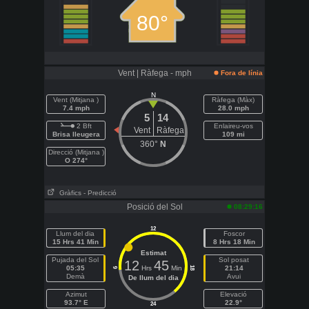
80°
Vent | Ràfega - mph
Fora de línia
N
Vent (Mitjana )
Ràfega (Màx)
7.4 mph
28.0 mph
5
14
2 Bft
Enlaireu-vos
Vent
Ràfega
Brisa lleugera
109 mi
360°
N
Direcció (Mitjana )
O 274°
Gràfics
- Predicció
Posició del Sol
08:29:16
12
Llum del dia
Foscor
15 Hrs 41 Min
8 Hrs 18 Min
Estimat
Pujada del Sol
Sol posat
12
45
05:35
Hrs
Min
21:14
18
6
Demà
Avui
De llum del dia
Azimut
Elevació
93.7° E
22.9°
24