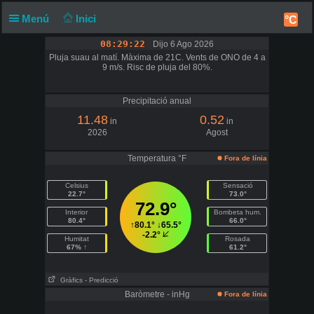
Menú
Inici
°C
08:29:23
Dijo 6 Ago 2026
Pluja suau al matí. Màxima de 21C. Vents de ONO de 4 a
9 m/s. Risc de pluja del 80%.
Precipitació anual
11.48
0.52
in
in
2026
Agost
Temperatura °F
Fora de línia
Celsius
Sensació
22.7°
73.0°
72.9°
Interior
Bombeta hum.
80.4°
66.0°
↑
80.1°
↓
65.5°
-2.2°
Humitat
Rosada
67% ↑
61.2°
Gràfics
- Predicció
Baròmetre - inHg
Fora de línia