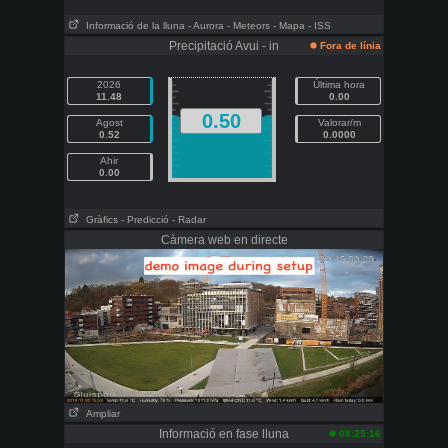
Informació de la lluna
- Aurora
- Meteors
- Mapa
- ISS
Precipitació Avui - in
Fora de línia
2026
Última hora
11.48
0.00
0.50
Agost
Valorar/m
0.52
0.0000
Ahir
0.00
Gràfics
- Predicció
- Radar
Càmera web en directe
Ampliar
Informació en fase lluna
08:29:16